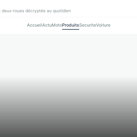
et deux-roues décryptée au quotidien
Accueil
Actu
Moto
Produits
Securite
Voiture