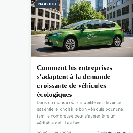
PRODUITS
Comment les entreprises
s'adaptent à la demande
croissante de véhicules
écologiques
Dans un monde où la mobilité est devenue
essentielle, choisir le bon véhicule pour une
famille nombreuse peut s'avérer être un
véritable défi. Les fam...
20 décembre 2024
7 min de lecture →