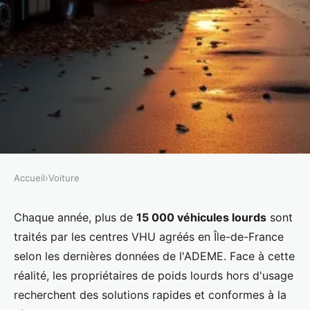
Accueil
›
Voiture
VOITURE
Enlèvement gratuit d'épaves
Chaque année, plus de
15 000 véhicules lourds
sont
traités par les centres VHU agréés en Île-de-France
poids lourd en Île-de-France
selon les dernières données de l'ADEME. Face à cette
réalité, les propriétaires de poids lourds hors d'usage
Émeline
•
15/05/2026 11:37
•
8 min de lecture
recherchent des solutions rapides et conformes à la